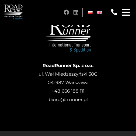
RoadRunner Sp. z o.o.
ul. Wał Miedzeszyński 38C
04-987 Warszawa
+48 666 188 111
biuro@rrunner.pl